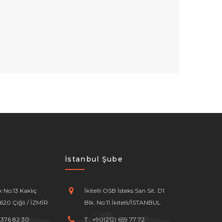
İstanbul Şube
 No:13 Kaklıç
İkitelli OSB İsteks San Sit. D1
620 Çiğli / İZMİR
Blk. No:11 İkitelli/İSTANBUL
 376 82 30
T :
+90(212) 659 77 72