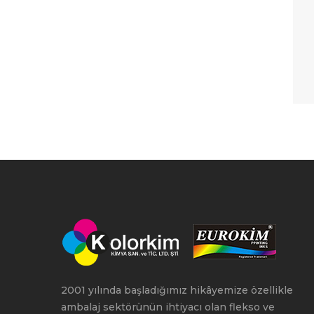
2001 yılında başladığımız hikâyemize özellikle
ambalaj sektörünün ihtiyacı olan flekso ve