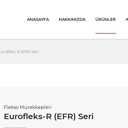
ANASAYFA
HAKKIMIZDA
ÜRÜNLER
Eurofleks-R (EFR) Seri
Flekso Mürekkepleri
Eurofleks-R (EFR) Seri