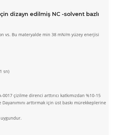
için dizayn edilmiş NC -solvent bazlı
rton vs. Bu materyalde min 38 mN/m yüzey enerjisi
1 sn)
-0017 çizilme direnci arttırıcı katkımızdan %10-15
me Dayanımını arttırmak için üst baskı mürekkeplerine
a uygundur.