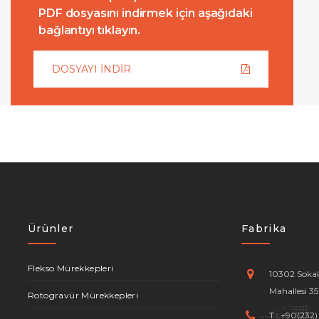
PDF dosyasını indirmek için aşağıdaki
bağlantıyı tıklayın.
DOSYAYI İNDİR
Ürünler
Fabrika
Flekso Mürekkepleri
10302 Sokak
Mahallesi 35
Rotogravür Mürekkepleri
T :
+90(232)