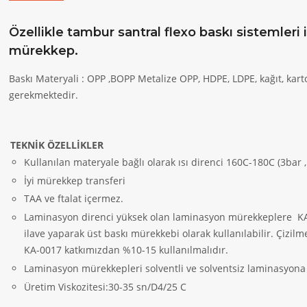
Özellikle tambur santral flexo baskı sistemleri 
mürekkep.
Baskı Materyali : OPP ,BOPP Metalize OPP, HDPE, LDPE, kağıt, ka
gerekmektedir.
TEKNİK ÖZELLİKLER
Kullanılan materyale bağlı olarak ısı direnci 160C-180C (3bar ,
İyi mürekkep transferi
TAA ve ftalat içermez.
Laminasyon direnci yüksek olan laminasyon mürekkeplere
KA
ilave yaparak üst baskı mürekkebi olarak kullanılabilir. Çizil
KA-0017 katkımızdan %10-15 kullanılmalıdır.
Laminasyon mürekkepleri solventli ve solventsiz laminasyon
Üretim Viskozitesi:30-35 sn/D4/25 C