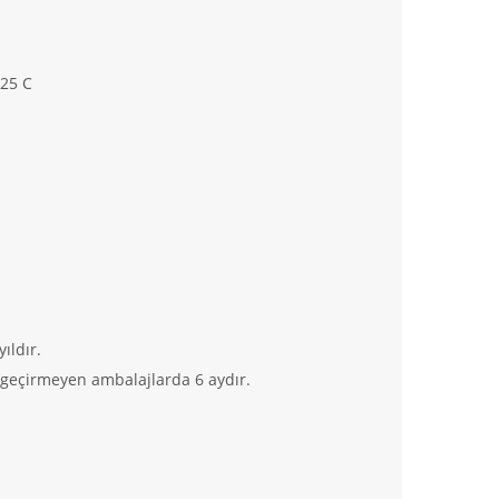
/25 C
ıldır.
a geçirmeyen ambalajlarda 6 aydır.