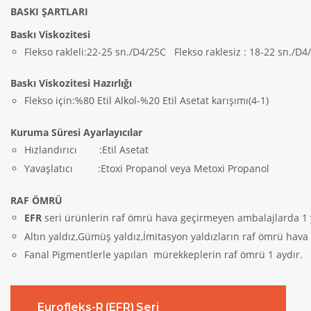
BASKI ŞARTLARI
Baskı Viskozitesi
Flekso rakleli:22-25 sn./D4/25C
Flekso raklesiz : 18-22 sn./D4
Baskı Viskozitesi Hazırlığı
Flekso için:%80 Etil Alkol-%20 Etil Asetat karışımı(4-1)
Kuruma Süresi Ayarlayıcılar
Hızlandırıcı
:Etil Asetat
Yavaşlatıcı
:Etoxi Propanol veya Metoxi Propanol
RAF ÖMRÜ
EFR
seri ürünlerin raf ömrü hava geçirmeyen ambalajlarda 1 y
Altın yaldız,Gümüş yaldız,İmitasyon yaldızların raf ömrü hav
Fanal Pigmentlerle yapılan
mürekkeplerin raf ömrü 1 aydır.
Eurofleks-R (EFR) Seri