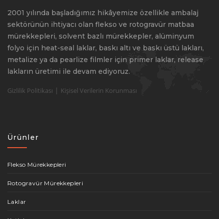
2001 yılında başladığımız hikâyemize özellikle ambalaj
sektörünün ihtiyacı olan flekso ve rotogravür matbaa
mürekkepleri, solvent bazlı mürekkepler, alüminyum
folyo için heat-seal laklar, baskı altı ve baskı üstü lakları,
metalize ya da pearlize filmler için primer laklar, release
lakların üretimi ile devam ediyoruz.
|
Gizlilik Politikası
Kişisel Verilerin Korunması
Ürünler
Flekso Mürekkepleri
Rotogravür Mürekkepleri
Laklar