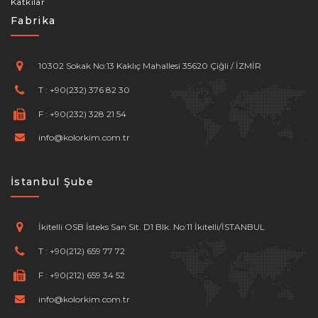
Katkılar
Fabrika
10302 Sokak No:13 Kaklıç Mahallesi 35620 Çiğli / İZMİR
T :
+90(232) 376 82 30
F :
+90(232) 328 21 54
info@kolorkim.com.tr
İstanbul Şube
İkitelli OSB İsteks San Sit. D1 Blk. No:11 İkitelli/İSTANBUL
T :
+90(212) 659 77 72
F :
+90(212) 659 34 52
info@kolorkim.com.tr